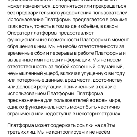
может изменяться, дополняться или прекращаться
без предварительного уведомления пользователей.
Использование Платформы предлагается в режиме
«как есть», то есть в том виде и объёме, в каком
Оператор платформы предоставляет
функциональные возможности Платформы в момент
обращения к ним. Мы не несём ответственности за
временные сбои и перерывы в работе Платформы и
вызванные ими потери информации. Мы не несем
ответственность за любой косвенный, случайный,
неумышленный ущерб, включая упущенную выгоду
или потерянные данные, вред чести, достоинству
или деловой репутации, причинённый в связи с
использованием Платформы. Платформа
предназначена для пользователей во всем мире,
однако функциональность может быть частично
ограничена или недоступна в некоторых странах.
Платформа может содержать ссылки на сайты
третьих лиц. Мы не контролируем и не несём