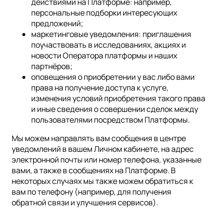
действиями на Платформе: например,
персональные подборки интересующих
предложений;
маркетинговые уведомления: приглашения
поучаствовать в исследованиях, акциях и
новости Оператора платформы и наших
партнёров;
оповещения о приобретении у вас либо вами
права на получение доступа к услуге,
изменения условий приобретения такого права
и иные сведения о совершении сделок между
пользователями посредством Платформы.
Мы можем направлять вам сообщения в центре
уведомлений в вашем Личном кабинете, на адрес
электронной почты или номер телефона, указанные
вами, а также в сообщениях на Платформе. В
некоторых случаях мы также можем обратиться к
вам по телефону (например, для получения
обратной связи и улучшения сервисов).