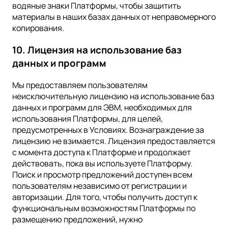
водяные знаки Платформы, чтобы защитить
материалы в наших базах данных от неправомерного
копирования.
10. Лицензия на использование баз
данных и программ
Мы предоставляем пользователям
неисключительную лицензию на использование баз
данных и программ для ЭВМ, необходимых для
использования Платформы, для целей,
предусмотренных в Условиях. Вознаграждение за
лицензию не взимается. Лицензия предоставляется
с момента доступа к Платформе и продолжает
действовать, пока вы используете Платформу.
Поиск и просмотр предложений доступен всем
пользователям независимо от регистрации и
авторизации. Для того, чтобы получить доступ к
функциональным возможностям Платформы по
размещению предложений, нужно