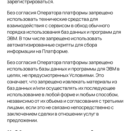
зарегистрироваться.
Без согласия Оператора платформы запрещено
использовать технические средства для
взаимодействия с сервисом в обход обычного
порядка использования баз данных и программ для
ЭВМ. В том числе запрещено использовать
автоматизированные скрипты для сбора
информации на Платформе.
Без согласия Оператора платформы запрещено
использовать базы данных и программы для ЭВМ в
целях, не предусмотренных Условиями. Это
означает, что запрещено извлекать материалы из
баз данных и/или осуществлять их последующее
использование в любой форме и любым способом,
независимо от их объема и согласования с третьими
лицами, если это не связано непосредственно с
заключением сделки в отношении услуг в
предложении.