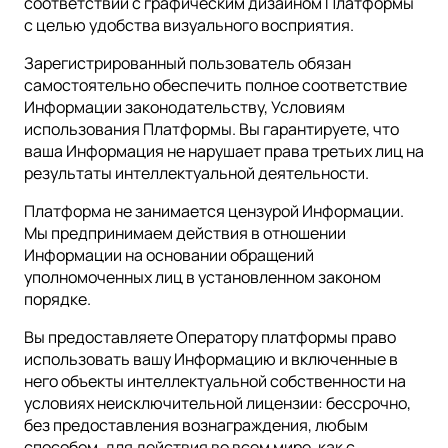
соответствии с графическим дизайном Платформы
с целью удобства визуального восприятия.
Зарегистрированный пользователь обязан
самостоятельно обеспечить полное соответствие
Информации законодательству, Условиям
использования Платформы. Вы гарантируете, что
ваша Информация не нарушает права третьих лиц на
результаты интеллектуальной деятельности.
Платформа не занимается цензурой Информации.
Мы предпринимаем действия в отношении
Информации на основании обращений
уполномоченных лиц в установленном законом
порядке.
Вы предоставляете Оператору платформы право
использовать вашу Информацию и включенные в
него объекты интеллектуальной собственности на
условиях неисключительной лицензии: бессрочно,
без предоставления вознаграждения, любым
способом, для действия во всем мире, как с