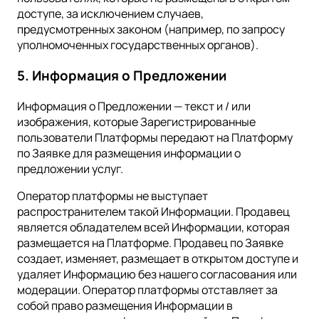
доступе, за исключением случаев,
предусмотренных законом (например, по запросу
уполномоченных государственных органов).
5. Информация о Предложении
Информация о Предложении — текст и / или
изображения, которые Зарегистрированные
пользователи Платформы передают на Платформу
по Заявке для размещения информации о
предложении услуг.
Оператор платформы не выступает
распространителем такой Информации. Продавец
является обладателем всей Информации, которая
размещается на Платформе. Продавец по Заявке
создает, изменяет, размещает в открытом доступе и
удаляет Информацию без нашего согласования или
модерации. Оператор платформы отставляет за
собой право размещения Информации в