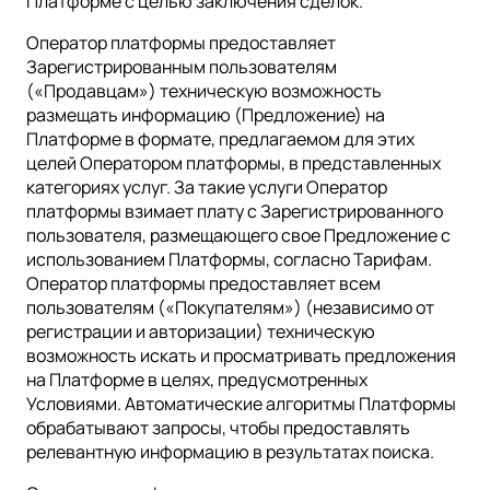
Платформе с целью заключения сделок.
Оператор платформы предоставляет
Зарегистрированным пользователям
(«Продавцам») техническую возможность
размещать информацию (Предложение) на
Платформе в формате, предлагаемом для этих
целей Оператором платформы, в представленных
категориях услуг. За такие услуги Оператор
платформы взимает плату с Зарегистрированного
пользователя, размещающего свое Предложение с
использованием Платформы, согласно Тарифам.
Оператор платформы предоставляет всем
пользователям («Покупателям») (независимо от
регистрации и авторизации) техническую
возможность искать и просматривать предложения
на Платформе в целях, предусмотренных
Условиями. Автоматические алгоритмы Платформы
обрабатывают запросы, чтобы предоставлять
релевантную информацию в результатах поиска.