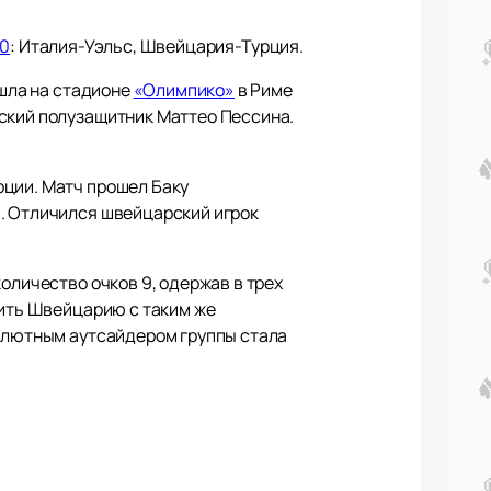
20
: Италия-Уэльс, Швейцария-Турция.
ошла на стадионе
«Олимпико»
в Риме
нский полузащитник Маттео Пессина.
рции. Матч прошел Баку
и. Отличился швейцарский игрок
оличество очков 9, одержав в трех
дить Швейцарию с таким же
солютным аутсайдером группы стала