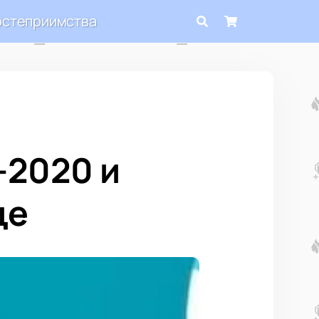
остеприимства
-2020 и
це