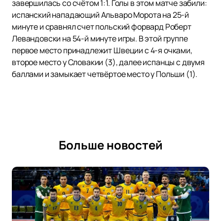
завершилась со счётом 1:1. Голы в этом матче забили:
испанский нападающий Альваро Морота на 25-й
минуте и сравнял счет польский форвард Роберт
Левандовски на 54-й минуте игры. В этой группе
первое место принадлежит Швеции с 4-я очками,
второе место у Словакии (3), далее испанцы с двумя
баллами и замыкает четвёртое место у Польши (1).
Больше новостей