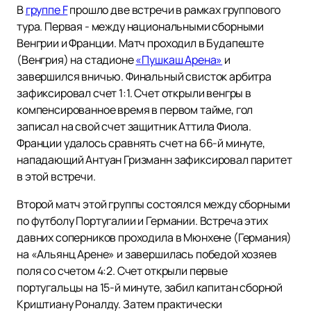
В
группе F
прошло две встречи в рамках группового
тура. Первая - между национальными сборными
Венгрии и Франции. Матч проходил в Будапеште
(Венгрия) на стадионе
«Пушкаш Арена»
и
завершился вничью. Финальный свисток арбитра
зафиксировал счет 1:1. Счет открыли венгры в
компенсированное время в первом тайме, гол
записал на свой счет защитник Аттила Фиола.
Франции удалось сравнять счет на 66-й минуте,
нападающий Антуан Гризманн зафиксировал паритет
в этой встречи.
Второй матч этой группы состоялся между сборными
по футболу Португалии и Германии. Встреча этих
давних соперников проходила в Мюнхене (Германия)
на «Альянц Арене» и завершилась победой хозяев
поля со счетом 4:2. Счет открыли первые
португальцы на 15-й минуте, забил капитан сборной
Криштиану Роналду. Затем практически