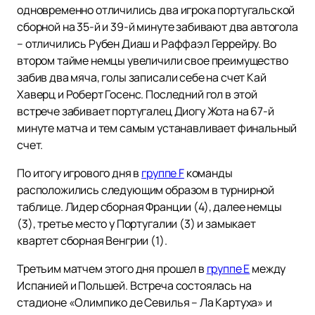
одновременно отличились два игрока португальской
сборной на 35-й и 39-й минуте забивают два автогола
– отличились Рубен Диаш и Раффаэл Геррейру. Во
втором тайме немцы увеличили свое преимущество
забив два мяча, голы записали себе на счет Кай
Хаверц и Роберт Госенс. Последний гол в этой
встрече забивает португалец Диогу Жота на 67-й
минуте матча и тем самым устанавливает финальный
счет.
По итогу игрового дня в
группе F
команды
расположились следующим образом в турнирной
таблице. Лидер сборная Франции (4), далее немцы
(3), третье место у Португалии (3) и замыкает
квартет сборная Венгрии (1).
Третьим матчем этого дня прошел в
группе E
между
Испанией и Польшей. Встреча состоялась на
стадионе «Олимпико де Севилья – Ла Картуха» и