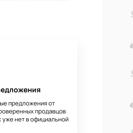
ми команды считаются серебро
своей шестерке команда заняла
у не выходила в стыковые матчи и
ским турниром.
 обещает быть поистине
йцев?
ды». Покупка билетов онлайн
оставьте заявку на сайте. После
редложения
ые предложения от
проверенных продавцов
х уже нет в официальной