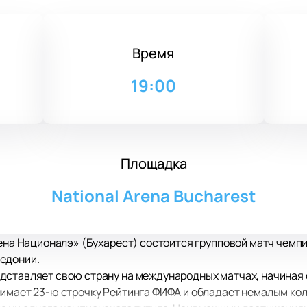
Время
19:00
Площадка
National Arena Bucharest
рена Националэ» (Бухарест) состоится групповой матч чем
едонии.
ставляет свою страну на международных матчах, начиная с
имает 23-ю строчку Рейтинга ФИФА и обладает немалым кол