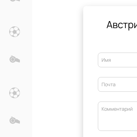
Австри
Имя
Почта
Комментарий