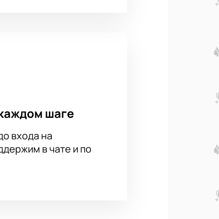
каждом шаге
до входа на
держим в чате и по