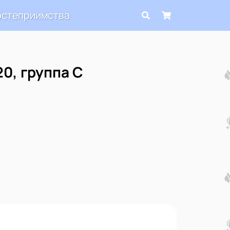
остеприимства
0, группа C