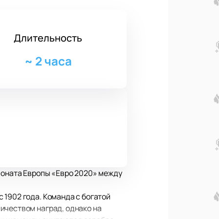
Длительность
~
2 часа
пионата Европы «Евро 2020» между
 1902 года. Команда с богатой
ичеством наград, однако на