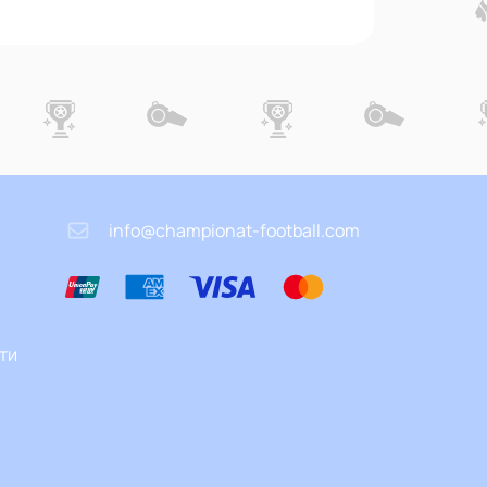
info@championat-football.com
ти