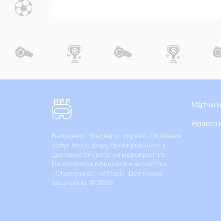
Матчи и
Новост
Внимание! Консьерж-сервис. Оказание
услуг по подбору, бронированию и
доставке билетов на мероприятия.
Не является официальным сайтом
«Championat Football». Все права
защищены.
©
2026